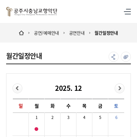
공연/예매안내
공연안내
월간일정안내
월간일정안내
2025. 12
12월 공연일정 : 일,월,화,수,목,금,토요일로 구성
일
월
화
수
목
금
토
1
2
3
4
5
6