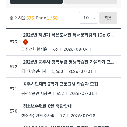
총 게시물
,
Page
573
1 / 58
적용
행복누림 > 공지사항 목록으로 번호, 제목, 작성자, 조회수,등록일,
2026년 하반기 작은도서관 독서문화강좌 [Go Go 세계문
573
공주만화 한지윤
63
2026-08-07
2026년 공주시 행복누림 평생학습관 가을학기 프로그램 
572
평생학습관리자
1,460
2026-07-31
공주시민대학 2학기 프로그램 학습자 모집
571
평생학습관 서장원
412
2026-07-31
청소년수련관 8월 휴관안내
570
청소년수련관 조가람
77
2026-07-28