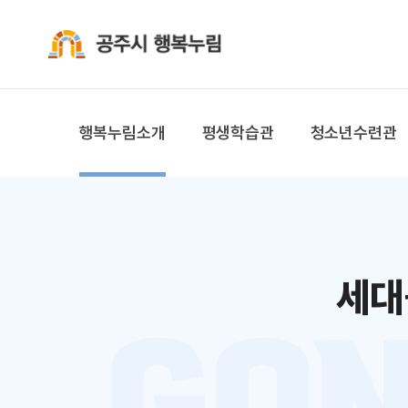
공주시 행복누림
행복누림소개
평생학습관
청소년수련관
세대