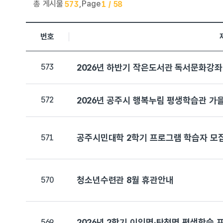
총 게시물
,
Page
573
1 / 58
행복누림 > 공지사항 목록으로 번호, 제목, 작성자, 조회수,등
번호
573
2026년 하반기 작은도서관 독서문화강좌 
572
2026년 공주시 행복누림 평생학습관 가
공주시민대학 2학기 프로그램 학습자 모
571
청소년수련관 8월 휴관안내
570
2026년 2학기 이인면·탄천면 평생학습 
569