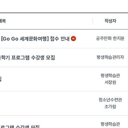
록일, 첨부파일로 나열 되고 있습니다.
제목
작성자
[Go Go 세계문화여행] 접수 안내
공주만화 한지윤
을학기 프로그램 수강생 모집
평생학습관리자
평생학습관
집
서장원
청소년수련관
조가람
평생학습관
프로그램 수강생 모집