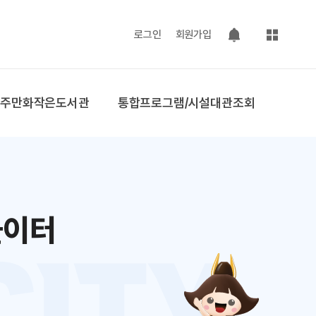
사이트맵
로그인
회원가입
팝업 열기
공주만화작은도서관
통합프로그램/시설대관조회
놀이터