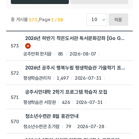
총 게시물
,
Page
573
1 / 58
적용
행복누림 > 공지사항 목록으로 번호, 제목, 작성자, 조회수,등록일,
2026년 하반기 작은도서관 독서문화강좌 [Go Go 세계문
573
공주만화 한지윤
85
2026-08-07
2026년 공주시 행복누림 평생학습관 가을학기 프로그램 
572
평생학습관리자
1,497
2026-07-31
공주시민대학 2학기 프로그램 학습자 모집
571
평생학습관 서장원
426
2026-07-31
청소년수련관 8월 휴관안내
570
청소년수련관 조가람
79
2026-07-28