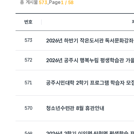
총 게시물
,
Page
573
1 / 58
행복누림 > 공지사항 목록으로 번호, 제목, 작성자, 조회수,등
번호
573
2026년 하반기 작은도서관 독서문화강좌 
572
2026년 공주시 행복누림 평생학습관 가
공주시민대학 2학기 프로그램 학습자 모
571
청소년수련관 8월 휴관안내
570
2026년 2학기 이인면·탄천면 평생학습 
569