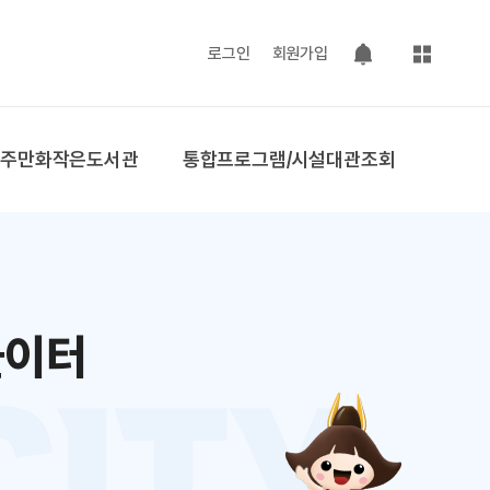
사이트맵
로그인
회원가입
팝업 열기
공주만화작은도서관
통합프로그램/시설대관조회
놀이터