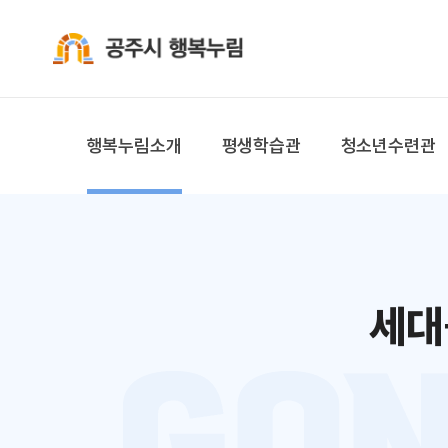
공주시 행복누림
행복누림소개
평생학습관
청소년수련관
세대