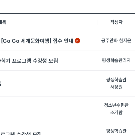
록일, 첨부파일로 나열 되고 있습니다.
제목
작성자
[Go Go 세계문화여행] 접수 안내
공주만화 한지윤
을학기 프로그램 수강생 모집
평생학습관리자
평생학습관
집
서장원
청소년수련관
조가람
평생학습관
프로그램 수강생 모집