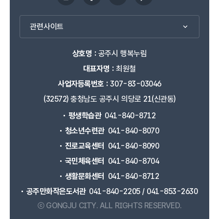
관련사이트
상호명 :
공주시 행복누림
대표자명 :
최원철
사업자등록번호 :
307-83-03046
(32572) 충청남도 공주시 의당로 21(신관동)
평생학습관
041-840-8712
청소년수련관
041-840-8070
진로교육센터
041-840-8090
국민체육센터
041-840-8704
생활문화센터
041-840-8712
공주만화작은도서관
041-840-2205 / 041-853-2630
ⓒ GONGJU CITY.
ALL RIGHTS RESERVED.