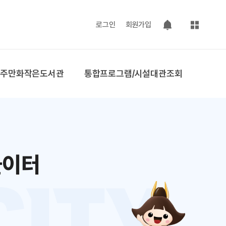
사이트맵
로그인
회원가입
팝업 열기
공주만화작은도서관
통합프로그램/시설대관조회
놀이터