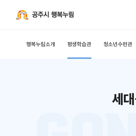
공주시 행복누림
행복누림소개
평생학습관
청소년수련관
세대