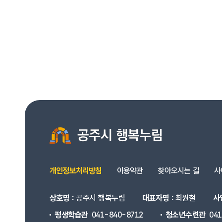
개인정보처리방침
이용약관
찾아오시는 길
사
상호명 :
공주시 행복누림
대표자명 :
최원철
사
평생학습관
041-840-8712
청소년수련관
04