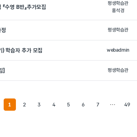
평생학습관
 『수영 B반』추가모집
홍석경
과정
평생학습관
) 학습자 추가 모집
webadmin
집]
평생학습관
1
2
3
4
5
6
7
49