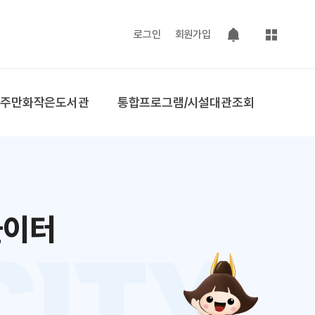
사이트맵
로그인
회원가입
팝업 열기
공주만화작은도서관
통합프로그램/시설대관조회
놀이터