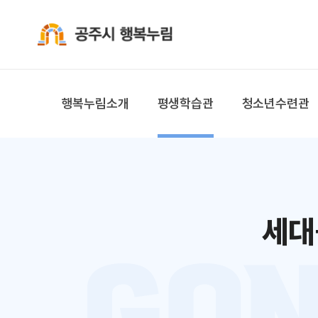
공주시 행복누림
행복누림소개
평생학습관
청소년수련관
세대