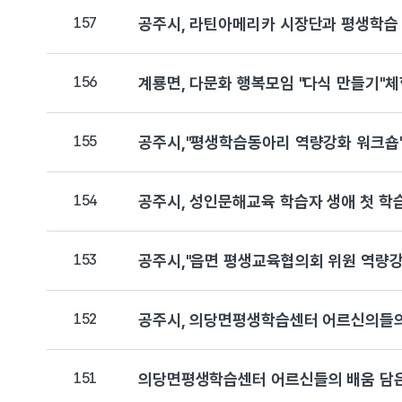
157
공주시, 라틴아메리카 시장단과 평생학습 교류(
156
계룡면, 다문화 행복모임 "다식 만들기"체험(2
155
공주시,"평생학습동아리 역량강화 워크숍"개최(
154
공주시, 성인문해교육 학습자 생애 첫 학습 여
153
공주시,"읍면 평생교육협의회 위원 역량강화 
152
공주시, 의당면평생학습센터 어르신의들의 "천
151
의당면평생학습센터 어르신들의 배움 담은 "시