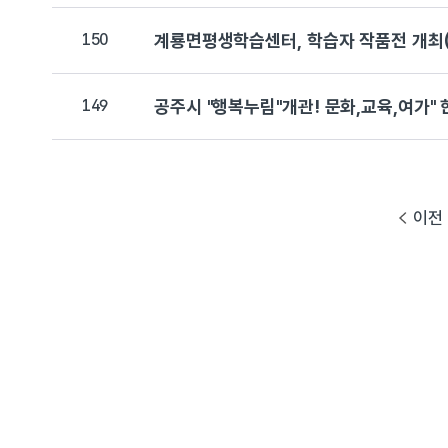
150
계룡면평생학습센터, 학습자 작품전 개최(202
149
공주시 "행복누림"개관! 문화,교육,여가" 한자
이전