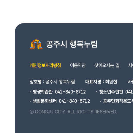
개인정보처리방침
이용약관
찾아오시는 길
사
상호명 :
공주시 행복누림
대표자명 :
최원철
사
평생학습관
041-840-8712
청소년수련관
04
생활문화센터
041-840-8712
공주만화작은도
ⓒ GONGJU CITY.
ALL RIGHTS RESERVED.