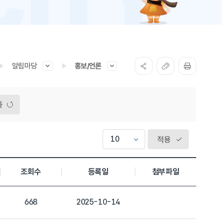
알림마당
홍보/언론
화
적용
조회수
등록일
첨부파일
668
2025-10-14