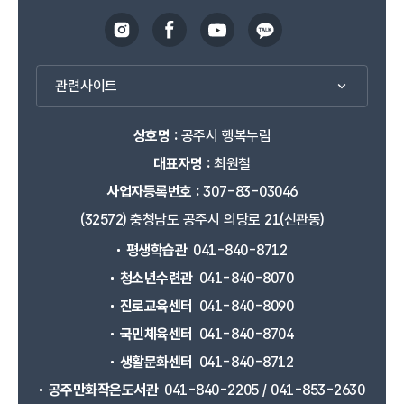
관련사이트
상호명 :
공주시 행복누림
대표자명 :
최원철
사업자등록번호 :
307-83-03046
(32572) 충청남도 공주시 의당로 21(신관동)
평생학습관
041-840-8712
청소년수련관
041-840-8070
진로교육센터
041-840-8090
국민체육센터
041-840-8704
생활문화센터
041-840-8712
공주만화작은도서관
041-840-2205 / 041-853-2630