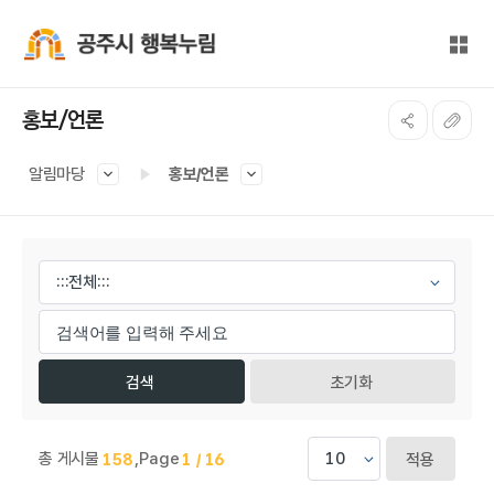
본문 바로가기
대메뉴 바로가기
전체
공주시 행복누림
홍보/언론
알림마당
홍보/언론
게시물 검색
초기화
총 게시물
,
Page
158
1 / 16
적용