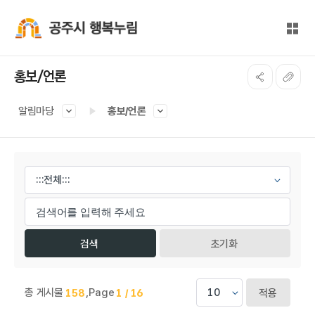
본문 바로가기
대메뉴 바로가기
전체
공주시 행복누림
홍보/언론
알림마당
홍보/언론
게시물 검색
초기화
총 게시물
,
Page
158
1 / 16
적용