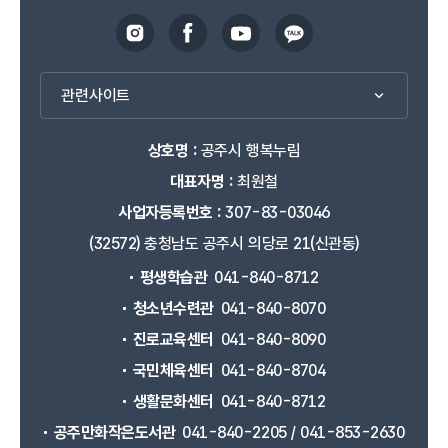
관련사이트
상호명 :
공주시 행복누림
대표자명 :
최원철
사업자등록번호 :
307-83-03046
(32572) 충청남도 공주시 의당로 21(신관동)
평생학습관
041-840-8712
청소년수련관
041-840-8070
진로교육센터
041-840-8090
국민체육센터
041-840-8704
생활문화센터
041-840-8712
공주만화작은도서관
041-840-2205 / 041-853-2630