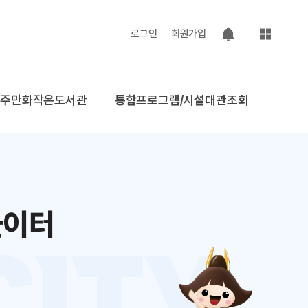
사이트맵
로그인
회원가입
팝업 열기
공주만화작은도서관
통합프로그램/시설대관조회
놀이터