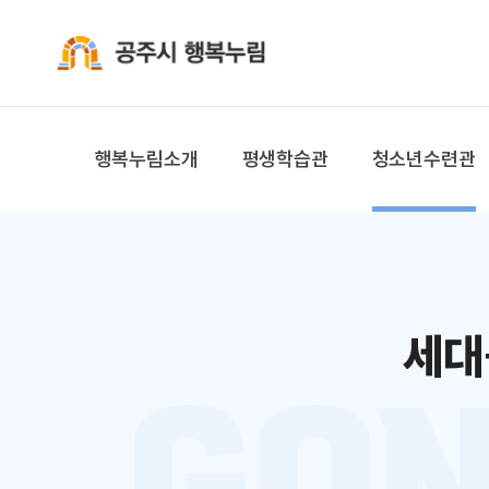
공주시 행복누림
행복누림소개
평생학습관
청소년수련관
세대