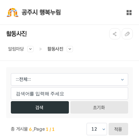
본문 바로가기
대메뉴 바로가기
전체
공주시 행복누림
활동사진
알림마당
활동사진
게시물 검색
초기화
총 게시물
,
Page
6
1 / 1
적용