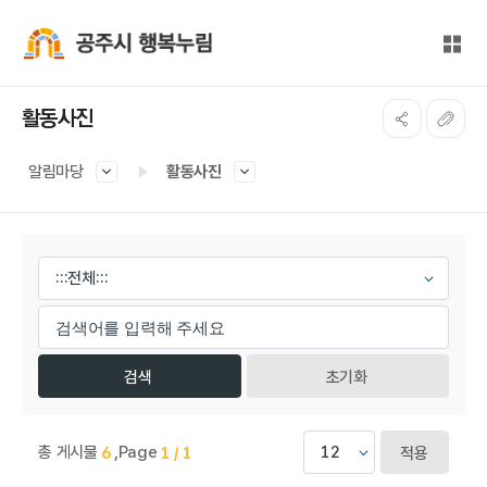
본문 바로가기
대메뉴 바로가기
전체
공주시 행복누림
활동사진
알림마당
활동사진
게시물 검색
초기화
총 게시물
,
Page
6
1 / 1
적용