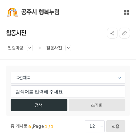
본문 바로가기
대메뉴 바로가기
전체
공주시 행복누림
활동사진
알림마당
활동사진
게시물 검색
초기화
총 게시물
,
Page
6
1 / 1
적용