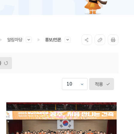
알림마당
홍보/언론
화
적용