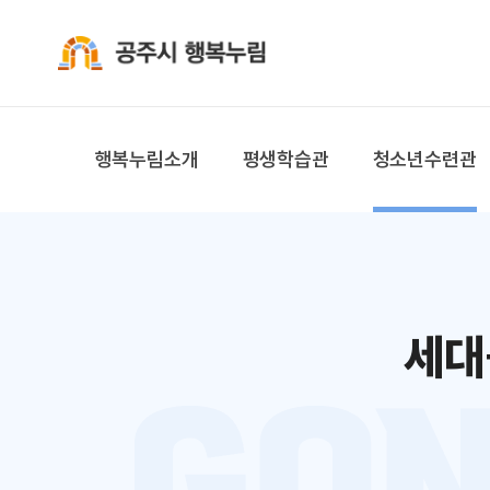
공주시 행복누림
행복누림소개
평생학습관
청소년수련관
세대