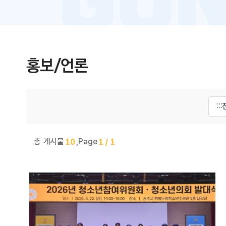
홍보/언론
게시물 검색
총 게시물
,
Page
10
1 / 1