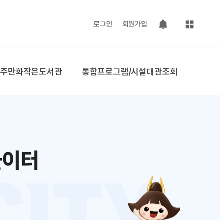
사이트맵
로그인
회원가입
팝업 열기
공주만화작은도서관
통합프로그램/시설대관조회
놀이터