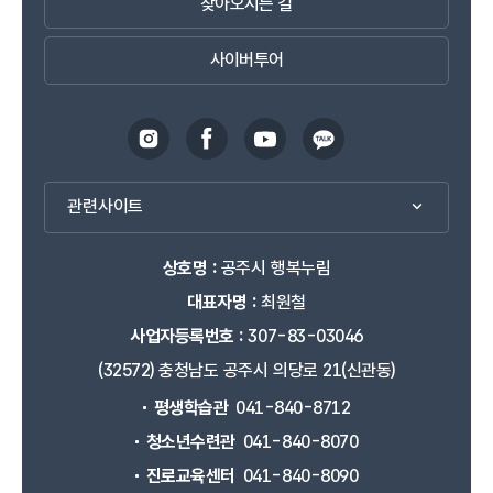
찾아오시는 길
사이버투어
관련사이트
상호명 :
공주시 행복누림
대표자명 :
최원철
사업자등록번호 :
307-83-03046
(32572) 충청남도 공주시 의당로 21(신관동)
평생학습관
041-840-8712
청소년수련관
041-840-8070
진로교육센터
041-840-8090