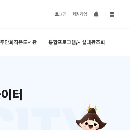
사이트맵
로그인
회원가입
팝업 열기
공주만화작은도서관
통합프로그램/시설대관조회
놀이터