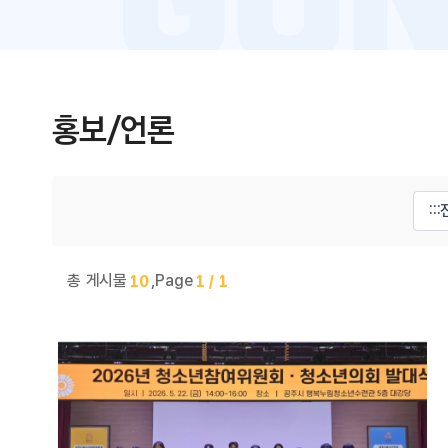
홍보/언론
게시물 검색
총 게시물
,
Page
10
1 / 1