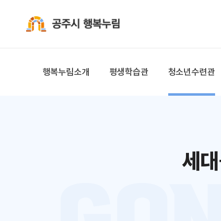
공주시 행복누림
행복누림소개
평생학습관
청소년수련관
세대