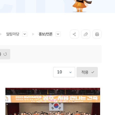
알림마당
홍보/언론
화
적용