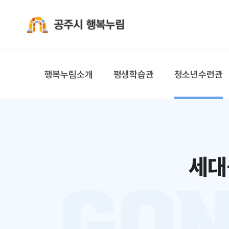
공주시 행복누림
행복누림소개
평생학습관
청소년수련관
세대