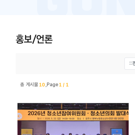
홍보/언론
게시물 검색
총 게시물
,
Page
10
1 / 1