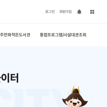
사이트맵
로그인
회원가입
팝업 열기
공주만화작은도서관
통합프로그램/시설대관조회
놀이터