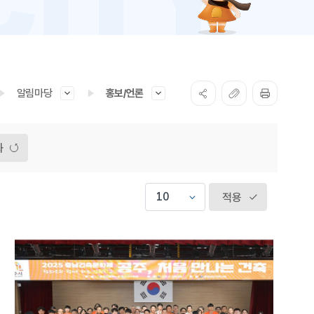
알림마당
홍보/언론
화
적용