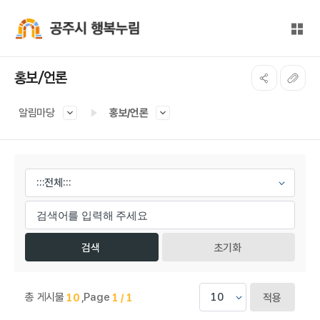
본문 바로가기
대메뉴 바로가기
전체
공주시 행복누림
홍보/언론
알림마당
홍보/언론
게시물 검색
초기화
총 게시물
,
Page
10
1 / 1
적용