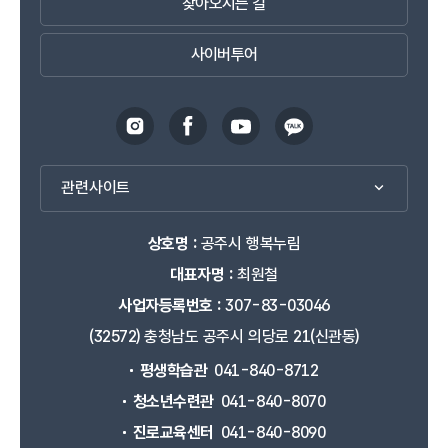
찾아오시는 길
사이버투어
관련사이트
상호명 :
공주시 행복누림
대표자명 :
최원철
사업자등록번호 :
307-83-03046
(32572) 충청남도 공주시 의당로 21(신관동)
평생학습관
041-840-8712
청소년수련관
041-840-8070
진로교육센터
041-840-8090