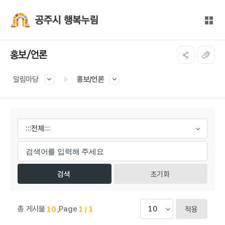
본문 바로가기
대메뉴 바로가기
전체
공주시 행복누림
홍보/언론
알림마당
홍보/언론
게시물 검색
초기화
총 게시물
,
Page
10
1 / 1
적용