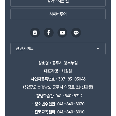
찾아오시는 길
사이버투어
관련사이트
상호명 :
공주시 행복누림
대표자명 :
최원철
사업자등록번호 :
307-83-03046
(32572) 충청남도 공주시 의당로 21(신관동)
평생학습관
041-840-8712
청소년수련관
041-840-8070
진로교육센터
041-840-8090