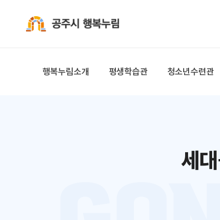
공주시 행복누림
행복누림소개
평생학습관
청소년수련관
세대