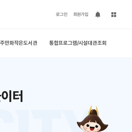
사이트맵
로그인
회원가입
팝업 열기
공주만화작은도서관
통합프로그램/시설대관조회
놀이터