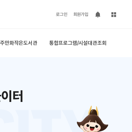
사이트맵
로그인
회원가입
팝업 열기
공주만화작은도서관
통합프로그램/시설대관조회
놀이터