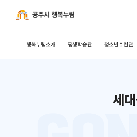
공주시 행복누림
행복누림소개
평생학습관
청소년수련관
세대