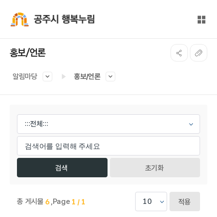
본문 바로가기
대메뉴 바로가기
전체
공주시 행복누림
홍보/언론
알림마당
홍보/언론
게시물 검색
초기화
총 게시물
,
Page
6
1 / 1
적용