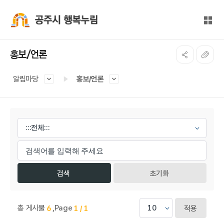
본문 바로가기
대메뉴 바로가기
전체
공주시 행복누림
홍보/언론
알림마당
홍보/언론
게시물 검색
초기화
총 게시물
,
Page
6
1 / 1
적용