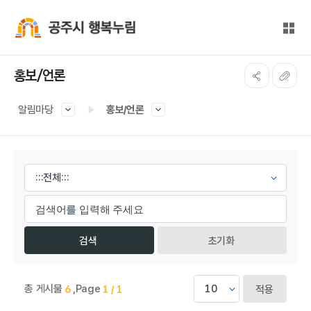
본문 바로가기
대메뉴 바로가기
전체
공주시 행복누림
홍보/언론
알림마당
홍보/언론
게시물 검색
초기화
총 게시물
,
Page
6
1 / 1
적용