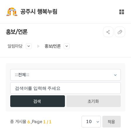
본문 바로가기
대메뉴 바로가기
전체
공주시 행복누림
홍보/언론
알림마당
홍보/언론
게시물 검색
초기화
총 게시물
,
Page
6
1 / 1
적용