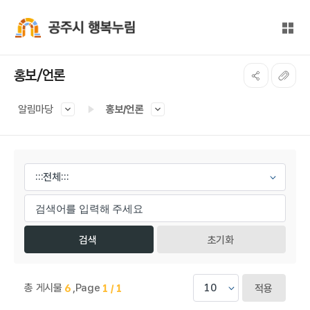
본문 바로가기
대메뉴 바로가기
전체
공주시 행복누림
홍보/언론
알림마당
홍보/언론
게시물 검색
초기화
총 게시물
,
Page
6
1 / 1
적용