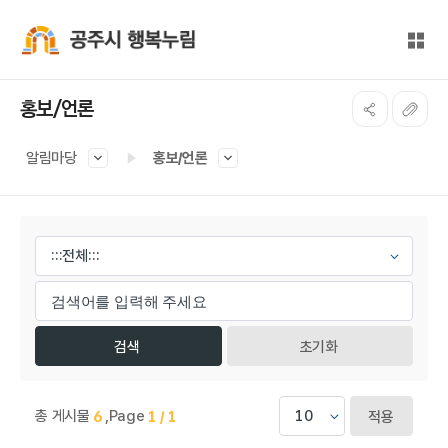
본문 바로가기
대메뉴 바로가기
전체
공주시 행복누림
홍보/언론
알림마당
홍보/언론
게시물 검색
초기화
총 게시물
,
Page
6
1 / 1
적용