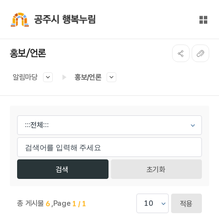
본문 바로가기
대메뉴 바로가기
전체
공주시 행복누림
홍보/언론
알림마당
홍보/언론
게시물 검색
초기화
총 게시물
,
Page
6
1 / 1
적용