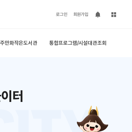
사이트맵
로그인
회원가입
팝업 열기
공주만화작은도서관
통합프로그램/시설대관조회
놀이터