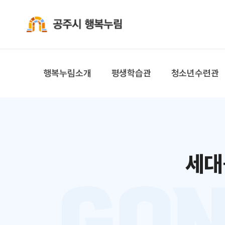
공주시 행복누림
행복누림소개
평생학습관
청소년수련관
세대