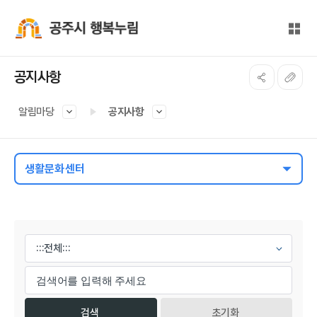
본문 바로가기
대메뉴 바로가기
전체
공주시 행복누림
공지사항
알림마당
공지사항
생활문화센터
게시물 검색
초기화