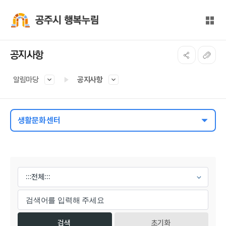
본문 바로가기
대메뉴 바로가기
전체
공주시 행복누림
공지사항
알림마당
공지사항
생활문화센터
게시물 검색
초기화