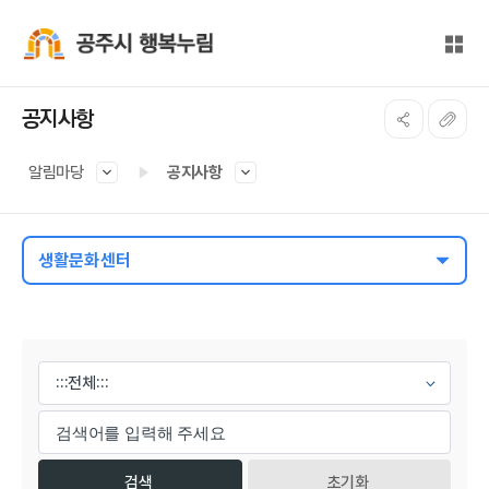
본문 바로가기
대메뉴 바로가기
전체
공주시 행복누림
공지사항
알림마당
공지사항
생활문화센터
게시물 검색
초기화