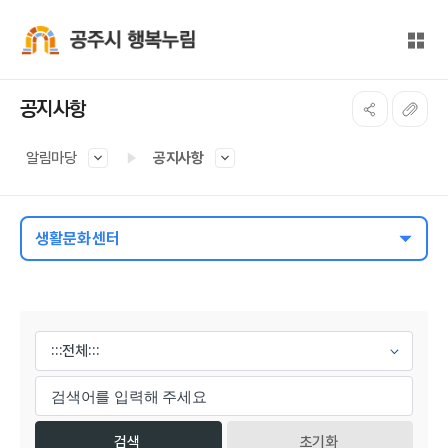
본문 바로가기
대메뉴 바로가기
전체
공주시 행복누림
공지사항
알림마당
공지사항
생활문화센터
게시물 검색
초기화