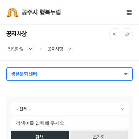
본문 바로가기
대메뉴 바로가기
전체
공주시 행복누림
공지사항
알림마당
공지사항
생활문화센터
게시물 검색
초기화