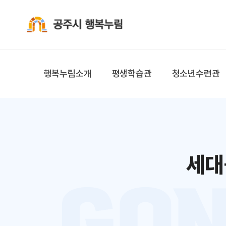
공주시 행복누림
행복누림소개
평생학습관
청소년수련관
세대