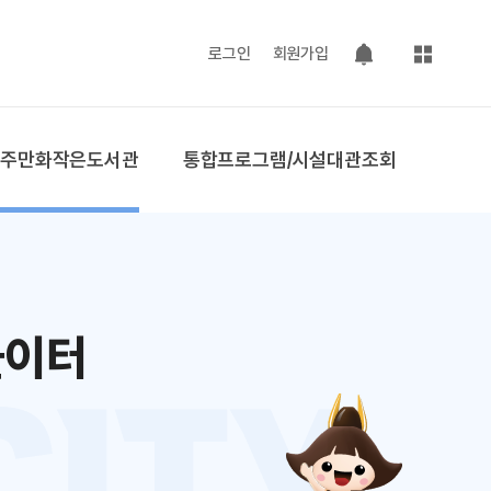
사이트맵
로그인
회원가입
팝업 열기
공주만화작은도서관
통합프로그램/시설대관조회
놀이터