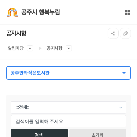
본문 바로가기
대메뉴 바로가기
전체
공주시 행복누림
공지사항
알림마당
공지사항
공주만화작은도서관
게시물 검색
초기화