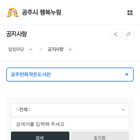
본문 바로가기
대메뉴 바로가기
전체
공주시 행복누림
공지사항
알림마당
공지사항
공주만화작은도서관
게시물 검색
초기화