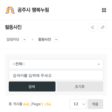
본문 바로가기
대메뉴 바로가기
전체
공주시 행복누림
활동사진
알림마당
활동사진
게시물 검색
초기화
총 게시물
,
Page
641
1 / 54
적용