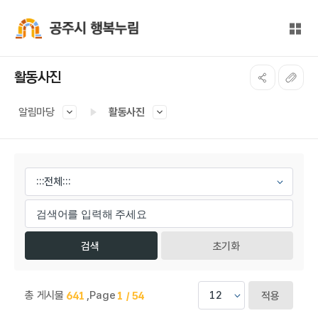
본문 바로가기
대메뉴 바로가기
전체
공주시 행복누림
활동사진
알림마당
활동사진
게시물 검색
초기화
총 게시물
,
Page
641
1 / 54
적용