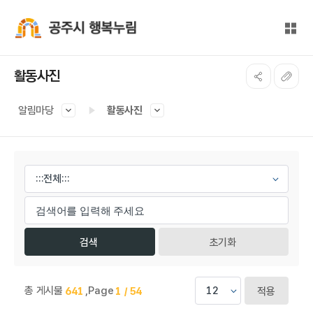
본문 바로가기
대메뉴 바로가기
전체
공주시 행복누림
활동사진
알림마당
활동사진
게시물 검색
초기화
총 게시물
,
Page
641
1 / 54
적용