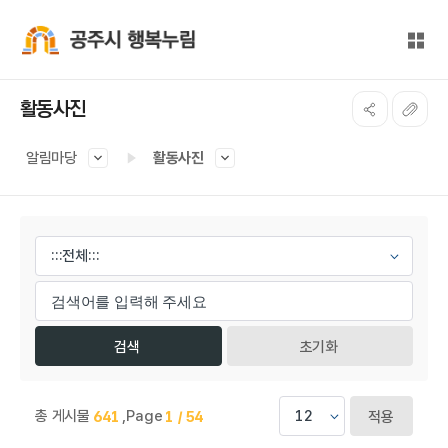
본문 바로가기
대메뉴 바로가기
전체
공주시 행복누림
활동사진
알림마당
활동사진
게시물 검색
초기화
총 게시물
,
Page
641
1 / 54
적용