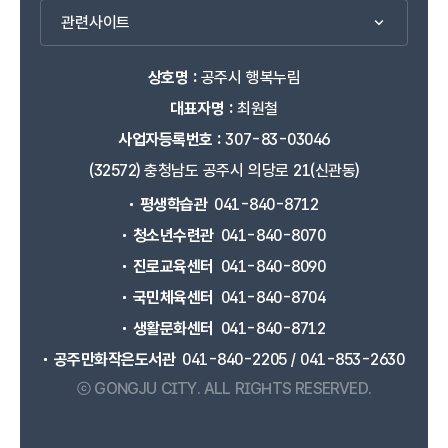
관련사이트
상호명 :
공주시 행복누림
대표자명 :
최원철
사업자등록번호 :
307-83-03046
(32572) 충청남도 공주시 의당로 21(신관동)
평생학습관
041-840-8712
청소년수련관
041-840-8070
진로교육센터
041-840-8090
국민체육센터
041-840-8704
생활문화센터
041-840-8712
공주만화작은도서관
041-840-2205 / 041-853-2630
ⓒ GONGJU CITY.
ALL RIGHTS RESERVED.