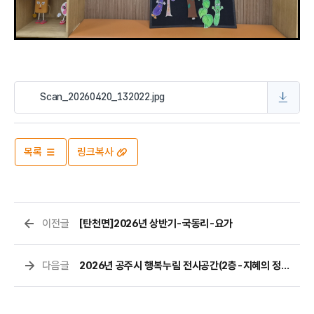
Scan_20260420_132022.jpg
목록
링크복사
이전글
[탄천면]2026년 상반기-국동리-요가
다음글
2026년 공주시 행복누림 전시공간(2층-지혜의 정원)