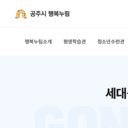
공주시 행복누림
행복누림소개
평생학습관
청소년수련관
세대