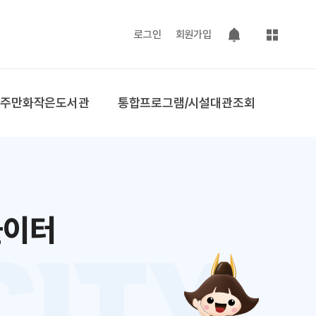
사이트맵
로그인
회원가입
팝업 열기
공주만화작은도서관
통합프로그램/시설대관조회
놀이터