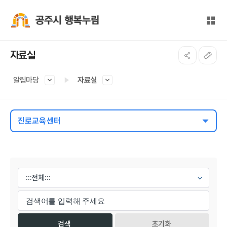
본문 바로가기
대메뉴 바로가기
전체
공주시 행복누림
자료실
알림마당
자료실
진로교육센터
게시물 검색
초기화