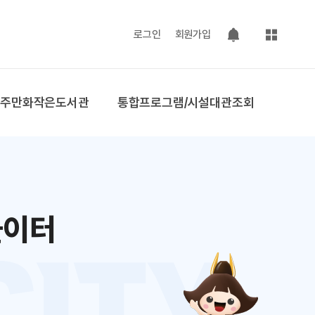
사이트맵
로그인
회원가입
팝업 열기
공주만화작은도서관
통합프로그램/시설대관조회
놀이터