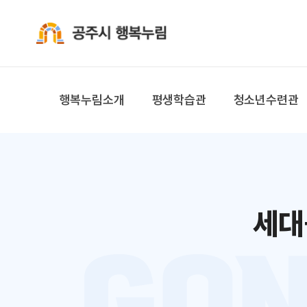
공주시 행복누림
행복누림소개
평생학습관
청소년수련관
세대