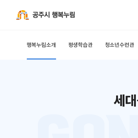
공주시 행복누림
행복누림소개
평생학습관
청소년수련관
세대