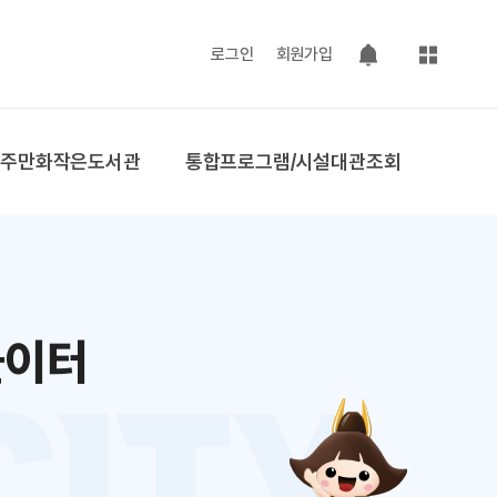
사이트맵
로그인
회원가입
팝업 열기
공주만화작은도서관
통합프로그램/시설대관조회
놀이터