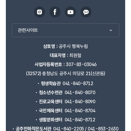
관련사이트
상호명 :
공주시 행복누림
대표자명 :
최원철
사업자등록번호 :
307-83-03046
(32572) 충청남도 공주시 의당로 21(신관동)
평생학습관
041-840-8712
청소년수련관
041-840-8070
진로교육센터
041-840-8090
국민체육센터
041-840-8704
생활문화센터
041-840-8712
공주만화작은도서관
041-840-2205 / 041-853-2630