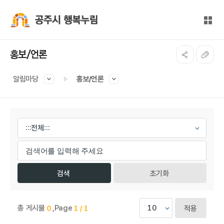
본문 바로가기
대메뉴 바로가기
전체
공주시 행복누림
홍보/언론
알림마당
홍보/언론
게시물 검색
초기화
총 게시물
,
Page
0
1 / 1
적용