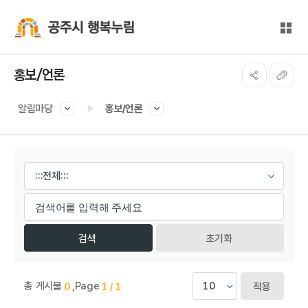
본문 바로가기
대메뉴 바로가기
전체
공주시 행복누림
홍보/언론
알림마당
홍보/언론
게시물 검색
초기화
총 게시물
,
Page
0
1 / 1
적용