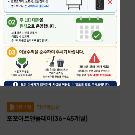
가야금합주
2026-09-13 ~ 2026-12-13
공주시 행복누림 평생학습관 2층 명상 & 요가실
신청 : 2명 / 정원 : 8명
접수중
평생학습관
강좌신청
포포아트앤플레이(36~45개월)