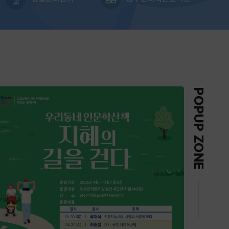
복누림 팝업존
POPUP ZONE