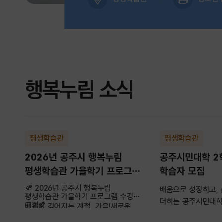
행복누림 소식
평생학습관
평생학습관
2026년 공주시 행복누림
공주시민대학 2
평생학습관 가을학기 프로그램
학습자 모집
수강생 모집
🍂 2026년 공주시 행복누림
배움으로 성장하고,
평생학습관 가을학기 프로그램 수강생
더하는 공주시민대학
모집🍂
배움이 깊어지는 계절, 가을!새로운
수강생을 모집합니다
취미와 자격증, ...