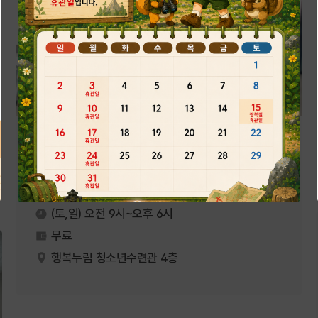
청소년수련관
대관신청
4층 강의실1_보드게임 체험실
(토,일) 오전 9시~오후 6시
무료
행복누림 청소년수련관 4층