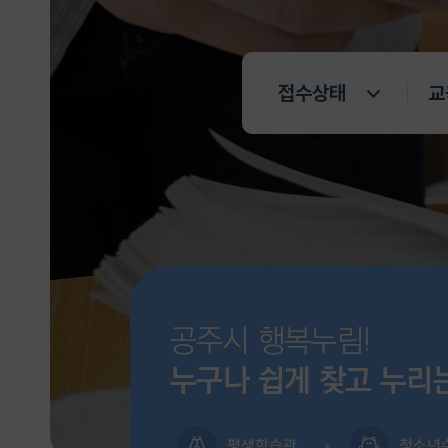
접수상태
교
공주시 행복누림!
누구나 쉽게 찾고 누리
평생학습관
청소년