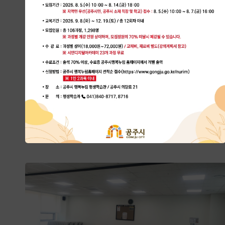
공감 낭독, 표현 스피치
2026-09-13 ~ 2026-12-13
공주시 행복누림 평생학습관 2층
강의실2(미래학습실1)
신청 : 3명 / 정원 : 12명
접수중