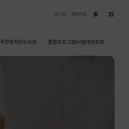
사이트맵
로그인
회원가입
팝업 열기
공주만화작은도서관
통합프로그램/시설대관조회