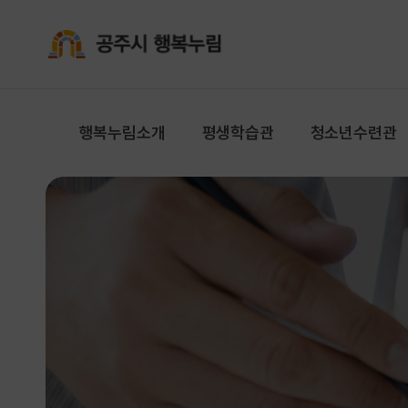
공주시 행복누림
행복누림소개
평생학습관
청소년수련관