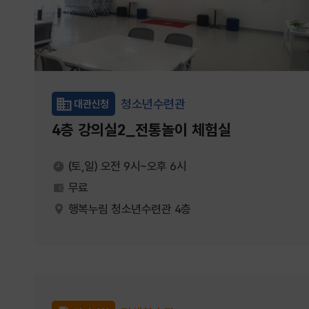
청소년수련관
대관신청
4층 강의실2_전통놀이 체험실
(토,일) 오전 9시~오후 6시
무료
행복누림 청소년수련관 4층