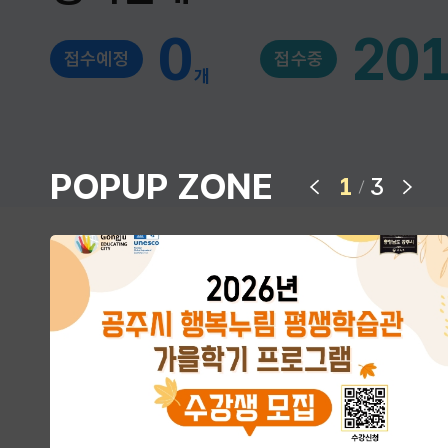
0
20
접수예정
접수중
개
POPUP ZONE
다음 슬라이드
1
3
/
이전 슬라이드
시설대관 및 프로그램
공주시
평생학습관
강좌신청