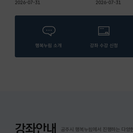
시민실천역량 분야자
2026-07-31
2026-07-31
중심...
행복누림 소개
강좌 수강 신청
강좌안내
공주시 행복누림에서 진행하는 다양한