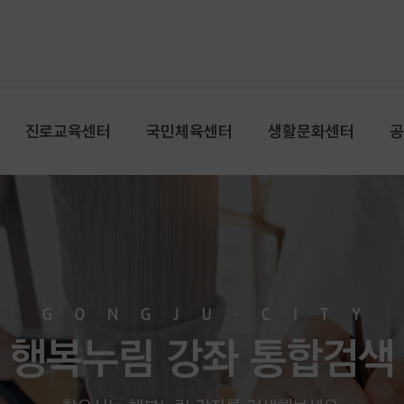
메인본문 바로가기
대메뉴 바로가기
진로교육센터
국민체육센터
생활문화센터
행복누림 강좌 통합검색